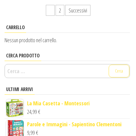
Paginazione
1
2
Successivi
degli
CARRELLO
articoli
Nessun prodotto nel carrello.
CERCA PRODOTTO
Ricerca
per:
ULTIMI ARRIVI
La Mia Casetta - Montessori
24,99
€
Parole e Immagini - Sapientino Clementoni
9,99
€