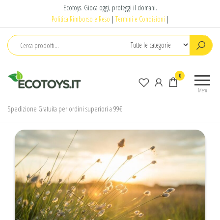
Salta
Ecotoys. Gioca oggi, proteggi il domani.
e
Politica Rimborso e Reso
|
Termini e Condizioni
|
vai
al
contenuto
Ecotoys
Gioca
0
oggi,
Menu
proteggi
il
Spedizione Gratuita per ordini superiori a 99€.
domani.