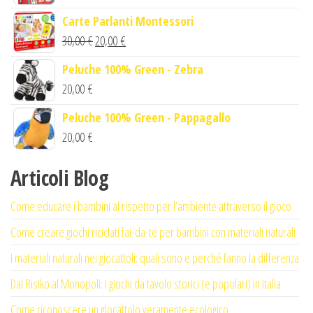
Carte Parlanti Montessori
Il
Il
30,00
€
20,00
€
prezzo
prezzo
Peluche 100% Green - Zebra
originale
attuale
20,00
€
era:
è:
Peluche 100% Green - Pappagallo
30,00 €.
20,00 €.
20,00
€
Articoli Blog
Come educare i bambini al rispetto per l’ambiente attraverso il gioco
Come creare giochi riciclati fai-da-te per bambini con materiali naturali
I materiali naturali nei giocattoli: quali sono e perché fanno la differenza
Dal Risiko al Monopoli: i giochi da tavolo storici (e popolari) in Italia
Come riconoscere un giocattolo veramente ecologico