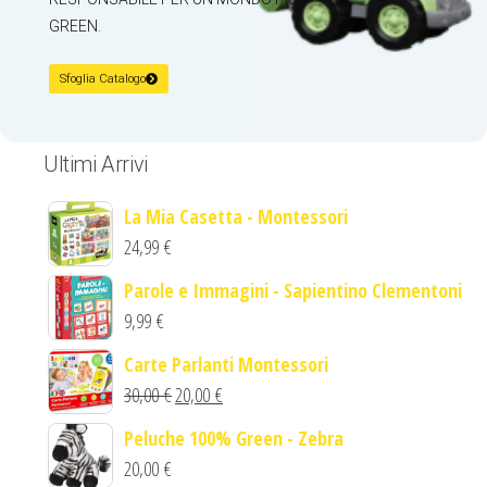
GREEN.
Sfoglia Catalogo
Ultimi Arrivi
La Mia Casetta - Montessori
24,99
€
Parole e Immagini - Sapientino Clementoni
9,99
€
Carte Parlanti Montessori
30,00
€
20,00
€
Peluche 100% Green - Zebra
20,00
€