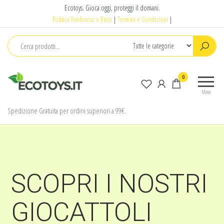
Ecotoys. Gioca oggi, proteggi il domani.
Politica Rimborso e Reso
|
Termini e Condizioni
|
Ecotoys
Gioca
0
oggi,
Menu
proteggi
il
Spedizione Gratuita per ordini superiori a 99€.
domani.
SCOPRI I NOSTRI
GIOCATTOLI