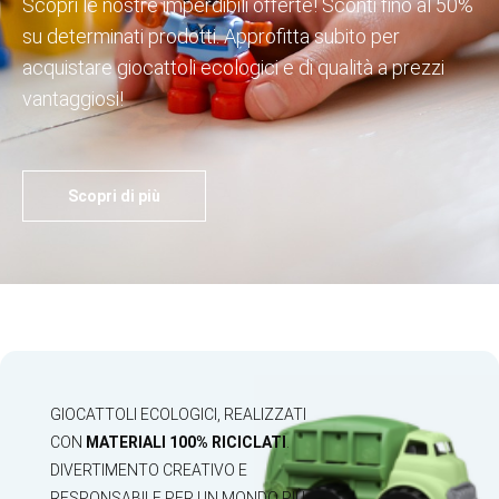
Scopri le nostre imperdibili offerte! Sconti fino al 50%
su determinati prodotti. Approfitta subito per
acquistare giocattoli ecologici e di qualità a prezzi
vantaggiosi!
Scopri di più
GIOCATTOLI ECOLOGICI, REALIZZATI
CON
MATERIALI 100% RICICLATI
.
DIVERTIMENTO CREATIVO E
RESPONSABILE PER UN MONDO PIÙ