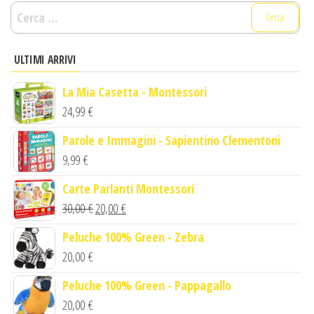
Ricerca
per:
ULTIMI ARRIVI
La Mia Casetta - Montessori
24,99
€
Parole e Immagini - Sapientino Clementoni
9,99
€
Carte Parlanti Montessori
Il
Il
30,00
€
20,00
€
prezzo
prezzo
Peluche 100% Green - Zebra
originale
attuale
20,00
€
era:
è:
Peluche 100% Green - Pappagallo
30,00 €.
20,00 €.
20,00
€