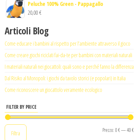
Peluche 100% Green - Pappagallo
30,00 €.
20,00 €.
20,00
€
Articoli Blog
Come educare i bambini al rispetto per l’ambiente attraverso il gioco
Come creare giochi riciclati fai-da-te per bambini con materiali naturali
I materiali naturali nei giocattoli: quali sono e perché fanno la differenza
Dal Risiko al Monopoli: i giochi da tavolo storici (e popolari) in Italia
Come riconoscere un giocattolo veramente ecologico
FILTER BY PRICE
Pr
Pr
Prezzo:
0 €
—
40 €
Filtra