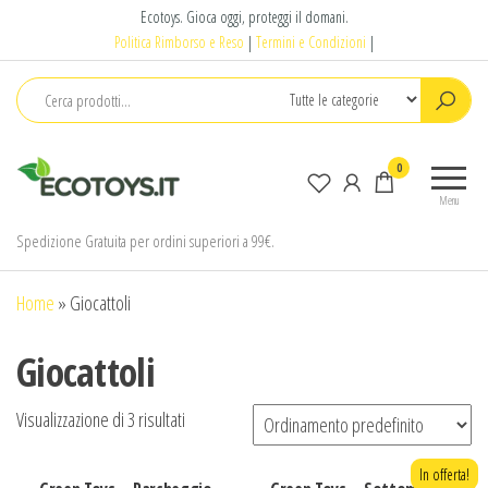
Salta
Ecotoys. Gioca oggi, proteggi il domani.
e
Politica Rimborso e Reso
|
Termini e Condizioni
|
vai
al
contenuto
Ecotoys
Gioca
0
oggi,
Menu
proteggi
il
Spedizione Gratuita per ordini superiori a 99€.
domani.
Home
»
Giocattoli
Giocattoli
Visualizzazione di 3 risultati
In offerta!