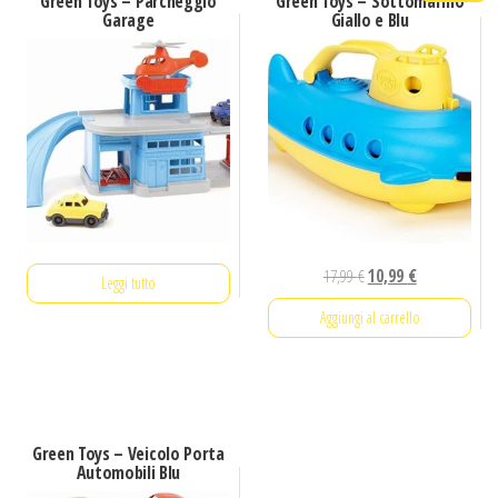
Green Toys – Parcheggio
Green Toys – Sottomarino
Garage
Giallo e Blu
Il
Il
17,99
€
10,99
€
Leggi tutto
prezzo
prezzo
Aggiungi al carrello
originale
attuale
era:
è:
17,99 €.
10,99 €.
Green Toys – Veicolo Porta
Automobili Blu