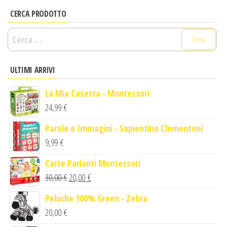
CERCA PRODOTTO
Ricerca
per:
ULTIMI ARRIVI
La Mia Casetta - Montessori
24,99
€
Parole e Immagini - Sapientino Clementoni
9,99
€
Carte Parlanti Montessori
Il
Il
30,00
€
20,00
€
prezzo
prezzo
Peluche 100% Green - Zebra
originale
attuale
20,00
€
era:
è: