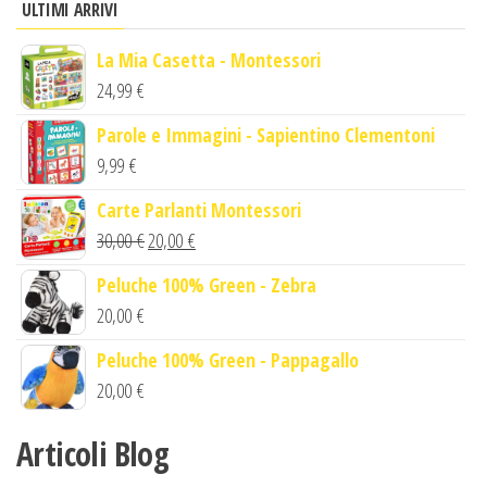
ULTIMI ARRIVI
La Mia Casetta - Montessori
24,99
€
Parole e Immagini - Sapientino Clementoni
9,99
€
Carte Parlanti Montessori
Il
Il
30,00
€
20,00
€
prezzo
prezzo
Peluche 100% Green - Zebra
originale
attuale
20,00
€
era:
è:
Peluche 100% Green - Pappagallo
30,00 €.
20,00 €.
20,00
€
Articoli Blog