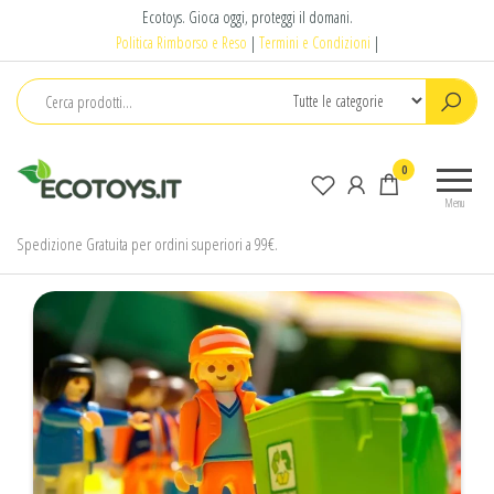
Salta
Ecotoys. Gioca oggi, proteggi il domani.
e
Politica Rimborso e Reso
|
Termini e Condizioni
|
vai
al
contenuto
Ecotoys
Gioca
0
oggi,
Menu
proteggi
il
Spedizione Gratuita per ordini superiori a 99€.
domani.