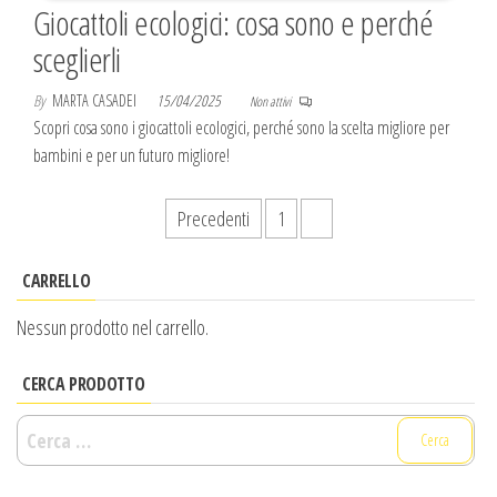
Giocattoli ecologici: cosa sono e perché
sceglierli
By
MARTA CASADEI
15/04/2025
Non attivi
Scopri cosa sono i giocattoli ecologici, perché sono la scelta migliore per
bambini e per un futuro migliore!
Paginazione
Precedenti
1
2
degli
CARRELLO
articoli
Nessun prodotto nel carrello.
CERCA PRODOTTO
Ricerca
per: