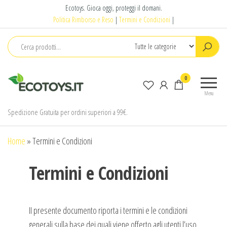
Salta
Ecotoys. Gioca oggi, proteggi il domani.
e
Politica Rimborso e Reso
|
Termini e Condizioni
|
vai
al
contenuto
Ecotoys
Gioca
0
oggi,
Menu
proteggi
il
Spedizione Gratuita per ordini superiori a 99€.
domani.
Home
»
Termini e Condizioni
Termini e Condizioni
II presente documento riporta i termini e le condizioni
generali sulla base dei quali viene offerto agli utenti l’uso