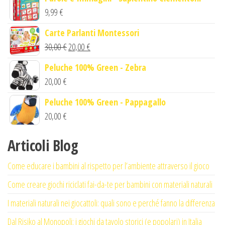
9,99
€
Carte Parlanti Montessori
Il
Il
30,00
€
20,00
€
prezzo
prezzo
Peluche 100% Green - Zebra
originale
attuale
20,00
€
era:
è:
Peluche 100% Green - Pappagallo
30,00 €.
20,00 €.
20,00
€
Articoli Blog
Come educare i bambini al rispetto per l’ambiente attraverso il gioco
Come creare giochi riciclati fai-da-te per bambini con materiali naturali
I materiali naturali nei giocattoli: quali sono e perché fanno la differenza
Dal Risiko al Monopoli: i giochi da tavolo storici (e popolari) in Italia