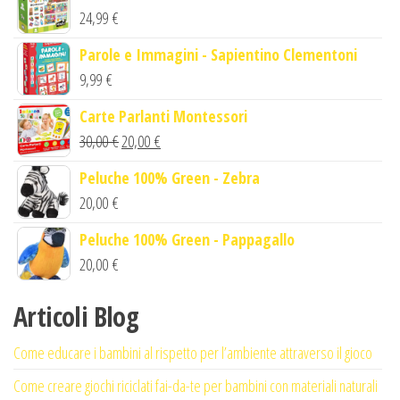
24,99
€
Parole e Immagini - Sapientino Clementoni
9,99
€
Carte Parlanti Montessori
Il
Il
30,00
€
20,00
€
prezzo
prezzo
Peluche 100% Green - Zebra
originale
attuale
20,00
€
era:
è:
Peluche 100% Green - Pappagallo
30,00 €.
20,00 €.
20,00
€
Articoli Blog
Come educare i bambini al rispetto per l’ambiente attraverso il gioco
Come creare giochi riciclati fai-da-te per bambini con materiali naturali