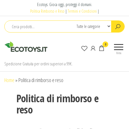
Salta
Ecotoys. Gioca oggi, proteggi il domani.
e
Politica Rimborso e Reso
|
Termini e Condizioni
|
vai
al
contenuto
Ecotoys
Gioca
0
oggi,
Menu
proteggi
il
Spedizione Gratuita per ordini superiori a 99€.
domani.
Home
»
Politica di rimborso e reso
Politica di rimborso e
reso