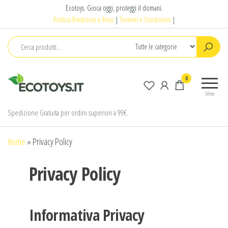
Salta
Ecotoys. Gioca oggi, proteggi il domani.
e
Politica Rimborso e Reso
|
Termini e Condizioni
|
vai
al
contenuto
Ecotoys
Gioca
0
oggi,
Menu
proteggi
il
Spedizione Gratuita per ordini superiori a 99€.
domani.
Home
»
Privacy Policy
Privacy Policy
Informativa Privacy