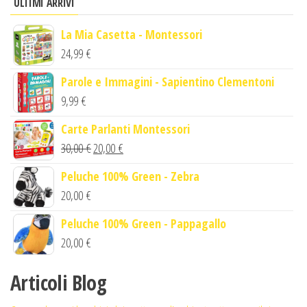
ULTIMI ARRIVI
La Mia Casetta - Montessori
24,99
€
Parole e Immagini - Sapientino Clementoni
9,99
€
Carte Parlanti Montessori
Il
Il
30,00
€
20,00
€
prezzo
prezzo
Peluche 100% Green - Zebra
originale
attuale
20,00
€
era:
è:
Peluche 100% Green - Pappagallo
30,00 €.
20,00 €.
20,00
€
Articoli Blog