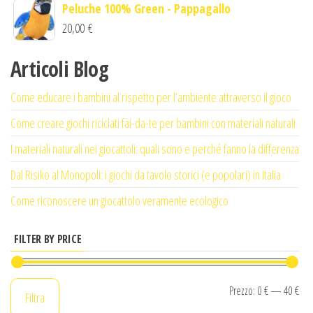
Peluche 100% Green - Pappagallo
30,00 €.
20,00 €.
20,00
€
Articoli Blog
Come educare i bambini al rispetto per l’ambiente attraverso il gioco
Come creare giochi riciclati fai-da-te per bambini con materiali naturali
I materiali naturali nei giocattoli: quali sono e perché fanno la differenza
Dal Risiko al Monopoli: i giochi da tavolo storici (e popolari) in Italia
Come riconoscere un giocattolo veramente ecologico
FILTER BY PRICE
Pr
Pr
Prezzo:
0 €
—
40 €
Filtra