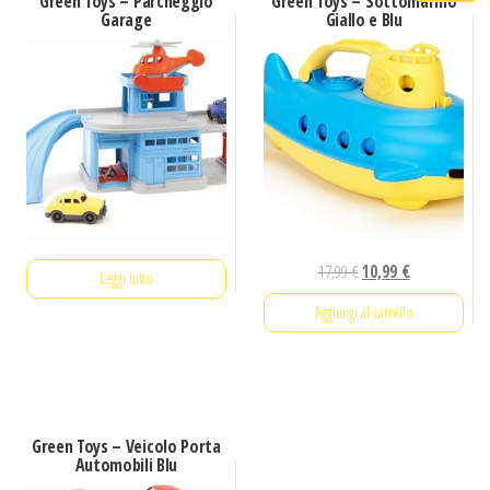
Green Toys – Parcheggio
Green Toys – Sottomarino
Garage
Giallo e Blu
Il
Il
17,99
€
10,99
€
Leggi tutto
prezzo
prezzo
Aggiungi al carrello
originale
attuale
era:
è:
17,99 €.
10,99 €.
Green Toys – Veicolo Porta
Automobili Blu