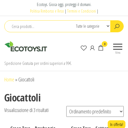
Salta
Ecotoys. Gioca oggi, proteggi il domani.
e
Politica Rimborso e Reso
|
Termini e Condizioni
|
vai
al
contenuto
Ecotoys
Gioca
0
oggi,
Menu
proteggi
il
Spedizione Gratuita per ordini superiori a 99€.
domani.
Home
»
Giocattoli
Giocattoli
Visualizzazione di 3 risultati
In offerta!