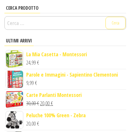
CERCA PRODOTTO
Ricerca
per:
ULTIMI ARRIVI
La Mia Casetta - Montessori
24,99
€
Parole e Immagini - Sapientino Clementoni
9,99
€
Carte Parlanti Montessori
Il
Il
30,00
€
20,00
€
prezzo
prezzo
Peluche 100% Green - Zebra
originale
attuale
20,00
€
era:
è: