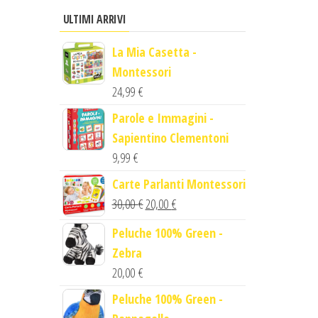
ULTIMI ARRIVI
La Mia Casetta -
Montessori
24,99
€
Parole e Immagini -
Sapientino Clementoni
9,99
€
Carte Parlanti Montessori
Il
Il
30,00
€
20,00
€
prezzo
prezzo
Peluche 100% Green -
originale
attuale
Zebra
era:
è:
20,00
€
30,00 €.
20,00 €.
Peluche 100% Green -