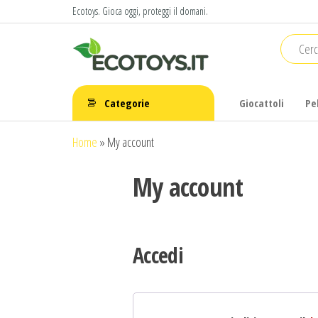
Salta
Ecotoys. Gioca oggi, proteggi il domani.
e
Ecotoys
Gioca
vai
oggi,
al
proteggi
contenuto
il
Categorie
Giocattoli
Pe
domani.
Home
»
My account
My account
Accedi