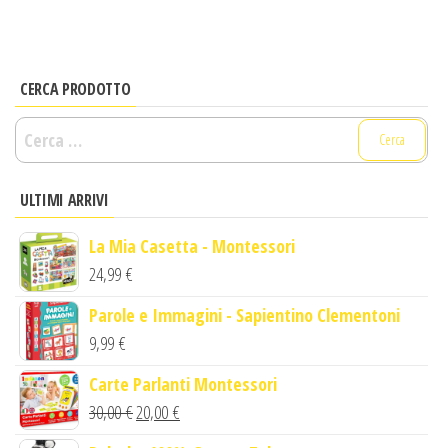
CERCA PRODOTTO
Ricerca
per:
ULTIMI ARRIVI
La Mia Casetta - Montessori
24,99
€
Parole e Immagini - Sapientino Clementoni
9,99
€
Carte Parlanti Montessori
Il
Il
30,00
€
20,00
€
prezzo
prezzo