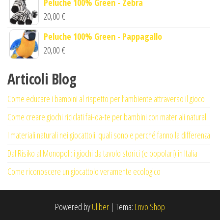
Peluche 100% Green - Zebra
originale
attuale
20,00
€
era:
è:
Peluche 100% Green - Pappagallo
30,00 €.
20,00 €.
20,00
€
Articoli Blog
Come educare i bambini al rispetto per l’ambiente attraverso il gioco
Come creare giochi riciclati fai-da-te per bambini con materiali naturali
I materiali naturali nei giocattoli: quali sono e perché fanno la differenza
Dal Risiko al Monopoli: i giochi da tavolo storici (e popolari) in Italia
Come riconoscere un giocattolo veramente ecologico
Powered by
Uliber
|
Tema:
Envo Shop