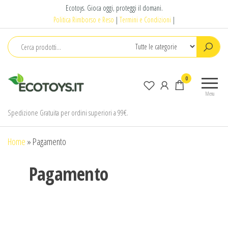
Salta
Ecotoys. Gioca oggi, proteggi il domani.
e
Politica Rimborso e Reso
|
Termini e Condizioni
|
vai
al
contenuto
Ecotoys
Gioca
0
oggi,
Menu
proteggi
il
Spedizione Gratuita per ordini superiori a 99€.
domani.
Home
»
Pagamento
Pagamento