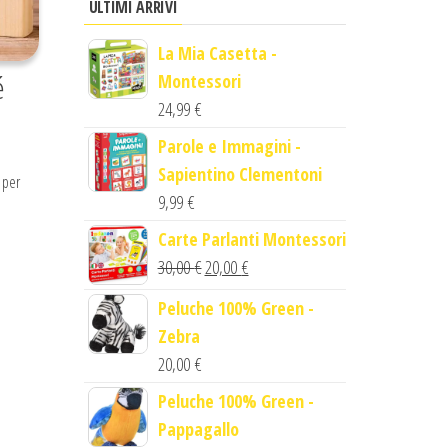
ULTIMI ARRIVI
La Mia Casetta -
é
Montessori
24,99
€
Parole e Immagini -
Sapientino Clementoni
 per
9,99
€
Carte Parlanti Montessori
Il
Il
30,00
€
20,00
€
prezzo
prezzo
Peluche 100% Green -
originale
attuale
Zebra
era:
è:
20,00
€
30,00 €.
20,00 €.
Peluche 100% Green -
Pappagallo